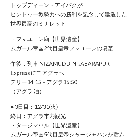
トゥブディーン・アイバクが
ヒンドゥー教勢力への勝利を記念して建造した
世界最高のミナレット
・フマユーン廟【世界遺産】
ムガール帝国2代目皇帝フマユーンの墳墓
午後：列車 NIZAMUDDIN-JABARAPUR
Express にてアグラへ
デリー14:15－アグラ16:50
（アグラ 泊）
● 3日目：12/31(火)
終日：アグラ市内観光
・タージマハル【世界遺産】
ムガール帝国5代目皇帝シャージャハンが后ム