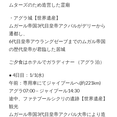
ムターズのため造営した霊廟
・アグラ城【世界遺産】
ムガール帝国3代目皇帝アクバルがデリーから
遷都し、
6代目皇帝アウラングゼーブまでのムガル帝国
の歴代皇帝が君臨した居城
ご夕食はホテルでガラディナー （アグラ 泊）
● 4日目：1/1(水)
午前：専用車にてジャイプールへ(約221km)
アグラ07:00－ジャイプール14:30
途中、ファテプールシクリの遺跡【世界遺産】
観光
ムガール帝国3代目皇帝アクバル大帝により造